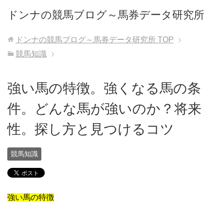
ドンナの競馬ブログ～馬券データ研究所
ドンナの競馬ブログ～馬券データ研究所
TOP
競馬知識
強い馬の特徴。強くなる馬の条
件。どんな馬が強いのか？将来
性。探し方と見つけるコツ
競馬知識
強い馬の特徴