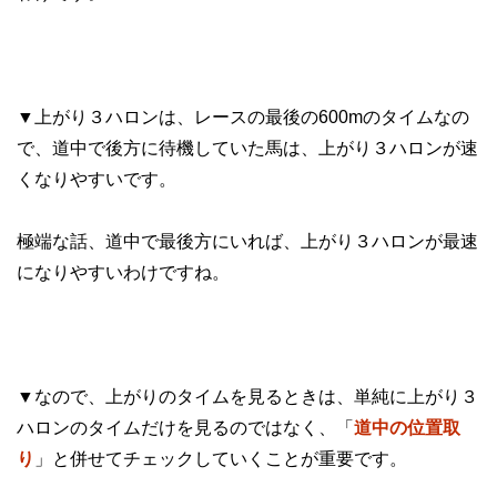
▼上がり３ハロンは、レースの最後の600mのタイムなの
で、道中で後方に待機していた馬は、上がり３ハロンが速
くなりやすいです。
極端な話、道中で最後方にいれば、上がり３ハロンが最速
になりやすいわけですね。
▼なので、上がりのタイムを見るときは、単純に上がり３
ハロンのタイムだけを見るのではなく、「
道中の位置取
り
」と併せてチェックしていくことが重要です。