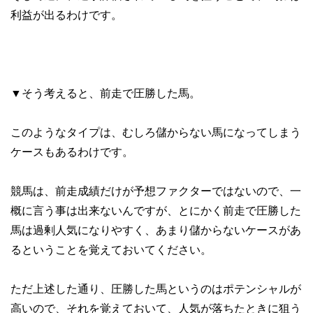
利益が出るわけです。
▼そう考えると、前走で圧勝した馬。
このようなタイプは、むしろ儲からない馬になってしまう
ケースもあるわけです。
競馬は、前走成績だけが予想ファクターではないので、一
概に言う事は出来ないんですが、とにかく前走で圧勝した
馬は過剰人気になりやすく、あまり儲からないケースがあ
るということを覚えておいてください。
ただ上述した通り、圧勝した馬というのはポテンシャルが
高いので、それを覚えておいて、人気が落ちたときに狙う