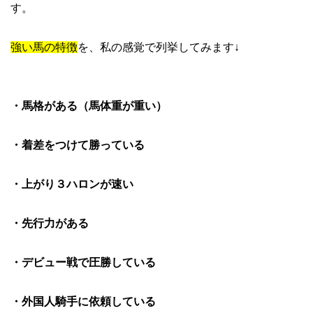
す。
強い馬の特徴
を、私の感覚で列挙してみます↓
・馬格がある（馬体重が重い）
・着差をつけて勝っている
・上がり３ハロンが速い
・先行力がある
・デビュー戦で圧勝している
・外国人騎手に依頼している