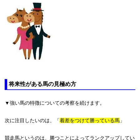
将来性がある馬の見極め方
▼強い馬の特徴についての考察を続けます。
次に注目したいのは、「
着差をつけて勝っている馬
」
競走馬というのは、勝つことによってランクアップしてい