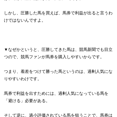
しかし、圧勝した馬を買えば、馬券で利益が出ると言うわ
けではないんですよ。
▼なぜかというと、圧勝してきた馬は、競馬新聞でも目立
つので、競馬ファンが馬券を購入しやすいからです。
つまり、着差をつけて勝った馬というのは、過剰人気にな
りやすいわけです。
馬券で利益を出すためには、過剰人気になっている馬を
「避ける」必要がある。
そして逆に、過小評価されている馬を狙うことで、馬券は