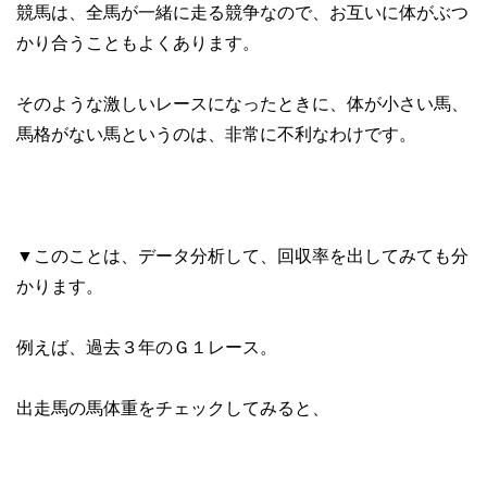
競馬は、全馬が一緒に走る競争なので、お互いに体がぶつ
かり合うこともよくあります。
そのような激しいレースになったときに、体が小さい馬、
馬格がない馬というのは、非常に不利なわけです。
▼このことは、データ分析して、回収率を出してみても分
かります。
例えば、過去３年のＧ１レース。
出走馬の馬体重をチェックしてみると、