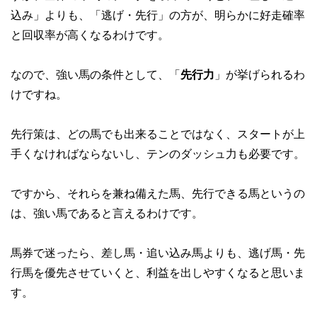
込み」よりも、「逃げ・先行」の方が、明らかに好走確率
と回収率が高くなるわけです。
なので、強い馬の条件として、「
先行力
」が挙げられるわ
けですね。
先行策は、どの馬でも出来ることではなく、スタートが上
手くなければならないし、テンのダッシュ力も必要です。
ですから、それらを兼ね備えた馬、先行できる馬というの
は、強い馬であると言えるわけです。
馬券で迷ったら、差し馬・追い込み馬よりも、逃げ馬・先
行馬を優先させていくと、利益を出しやすくなると思いま
す。