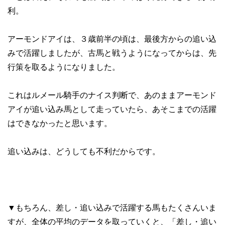
利。
アーモンドアイは、３歳前半の頃は、最後方からの追い込
みで活躍しましたが、古馬と戦うようになってからは、先
行策を取るようになりました。
これはルメール騎手のナイス判断で、あのままアーモンド
アイが追い込み馬として走っていたら、あそこまでの活躍
はできなかったと思います。
追い込みは、どうしても不利だからです。
▼もちろん、差し・追い込みで活躍する馬もたくさんいま
すが、全体の平均のデータを取っていくと、「差し・追い