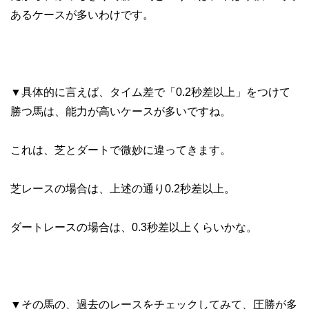
あるケースが多いわけです。
▼具体的に言えば、タイム差で「0.2秒差以上」をつけて
勝つ馬は、能力が高いケースが多いですね。
これは、芝とダートで微妙に違ってきます。
芝レースの場合は、上述の通り0.2秒差以上。
ダートレースの場合は、0.3秒差以上くらいかな。
▼その馬の、過去のレースをチェックしてみて、圧勝が多