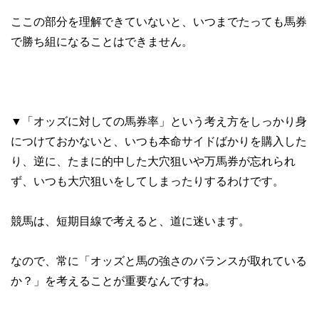
ここの部分を理解できていないと、いつまでたっても馬券
で勝ち組になることはできません。
▼「オッズに対しての馬券率」という考え方をしっかり身
につけておかないと、いつも本命サイドばかりを購入した
り、逆に、たまに的中した大穴狙いや万馬券が忘れられ
ず、いつも大穴狙いをしてしまったりするわけです。
競馬は、短期目線で考えると、道に迷います。
なので、常に「オッズと馬の強さのバランスが取れている
か？」を考えることが重要なんですね。