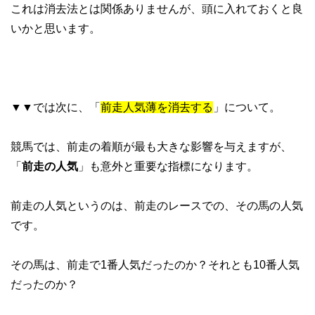
これは消去法とは関係ありませんが、頭に入れておくと良
いかと思います。
▼▼では次に、「
前走人気薄を消去する
」について。
競馬では、前走の着順が最も大きな影響を与えますが、
「
前走の人気
」も意外と重要な指標になります。
前走の人気というのは、前走のレースでの、その馬の人気
です。
その馬は、前走で1番人気だったのか？それとも10番人気
だったのか？