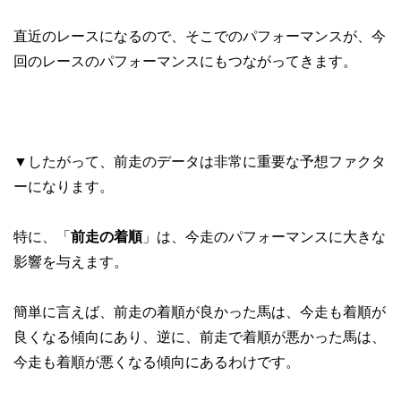
直近のレースになるので、そこでのパフォーマンスが、今
回のレースのパフォーマンスにもつながってきます。
▼したがって、前走のデータは非常に重要な予想ファクタ
ーになります。
特に、「
前走の着順
」は、今走のパフォーマンスに大きな
影響を与えます。
簡単に言えば、前走の着順が良かった馬は、今走も着順が
良くなる傾向にあり、逆に、前走で着順が悪かった馬は、
今走も着順が悪くなる傾向にあるわけです。