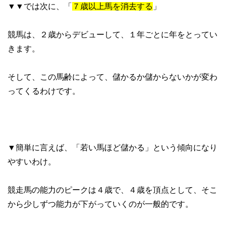
▼▼では次に、「
７歳以上馬を消去する
」
競馬は、２歳からデビューして、１年ごとに年をとってい
きます。
そして、この馬齢によって、儲かるか儲からないかが変わ
ってくるわけです。
▼簡単に言えば、「若い馬ほど儲かる」という傾向になり
やすいわけ。
競走馬の能力のピークは４歳で、４歳を頂点として、そこ
から少しずつ能力が下がっていくのが一般的です。