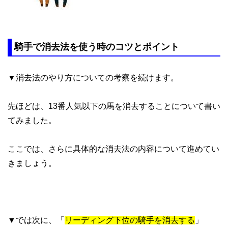
騎手で消去法を使う時のコツとポイント
▼消去法のやり方についての考察を続けます。
先ほどは、13番人気以下の馬を消去することについて書い
てみました。
ここでは、さらに具体的な消去法の内容について進めてい
きましょう。
▼では次に、「
リーディング下位の騎手を消去する
」