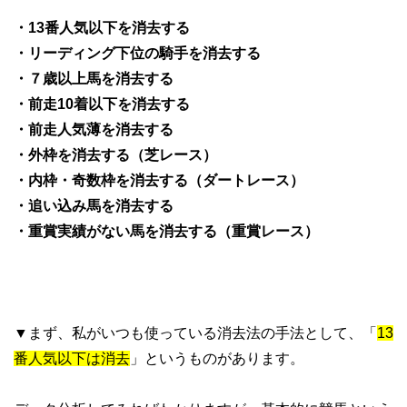
・13番人気以下を消去する
・リーディング下位の騎手を消去する
・７歳以上馬を消去する
・前走10着以下を消去する
・前走人気薄を消去する
・外枠を消去する（芝レース）
・内枠・奇数枠を消去する（ダートレース）
・追い込み馬を消去する
・重賞実績がない馬を消去する（重賞レース）
▼まず、私がいつも使っている消去法の手法として、「
13
番人気以下は消去
」というものがあります。