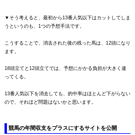
▼そう考えると、最初から13番人気以下はカットしてしま
うというのも、1つの予想手法です。
こうすることで、消去された後の残った馬は、12頭になり
ます。
18頭立てと12頭立てでは、予想にかかる負担が大きく違
ってくる。
13番人気以下を消去しても、的中率はほとんど下がらない
ので、それほど問題はないかと思います。
競馬の年間収支をプラスにするサイトを公開