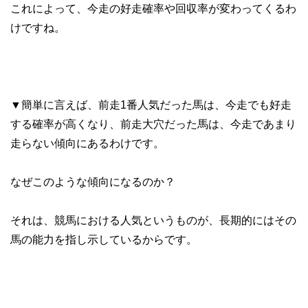
これによって、今走の好走確率や回収率が変わってくるわ
けですね。
▼簡単に言えば、前走1番人気だった馬は、今走でも好走
する確率が高くなり、前走大穴だった馬は、今走であまり
走らない傾向にあるわけです。
なぜこのような傾向になるのか？
それは、競馬における人気というものが、長期的にはその
馬の能力を指し示しているからです。