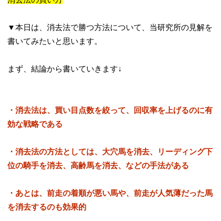
▼本日は、消去法で勝つ方法について、当研究所の見解を
書いてみたいと思います。
まず、結論から書いていきます↓
・消去法は、買い目点数を絞って、回収率を上げるのに有
効な戦略である
・消去法の方法としては、大穴馬を消去、リーディング下
位の騎手を消去、高齢馬を消去、などの手法がある
・あとは、前走の着順が悪い馬や、前走が人気薄だった馬
を消去するのも効果的