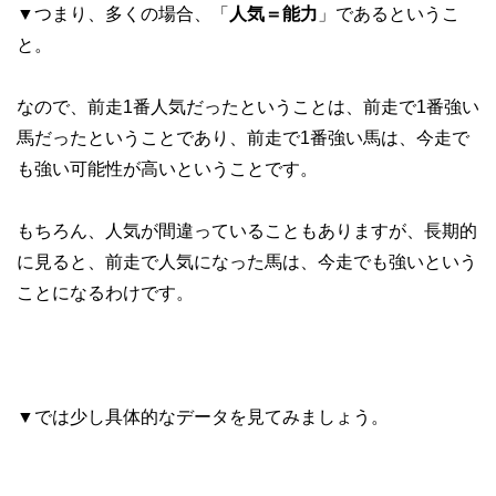
▼つまり、多くの場合、「
人気＝能力
」であるというこ
と。
なので、前走1番人気だったということは、前走で1番強い
馬だったということであり、前走で1番強い馬は、今走で
も強い可能性が高いということです。
もちろん、人気が間違っていることもありますが、長期的
に見ると、前走で人気になった馬は、今走でも強いという
ことになるわけです。
▼では少し具体的なデータを見てみましょう。