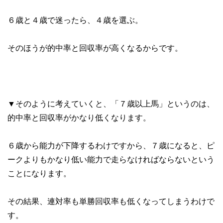
６歳と４歳で迷ったら、４歳を選ぶ。
そのほうが的中率と回収率が高くなるからです。
▼そのように考えていくと、「７歳以上馬」というのは、
的中率と回収率がかなり低くなります。
６歳から能力が下降するわけですから、７歳になると、ピ
ークよりもかなり低い能力で走らなければならないという
ことになります。
その結果、連対率も単勝回収率も低くなってしまうわけで
す。