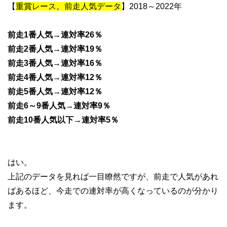
【
重賞レース。前走人気データ
】2018～2022年
前走1番人気→連対率26％
前走2番人気→連対率19％
前走3番人気→連対率16％
前走4番人気→連対率12％
前走5番人気→連対率12％
前走6～9番人気→連対率9％
前走10番人気以下→連対率5％
はい。
上記のデータを見れば一目瞭然ですが、前走で人気があれ
ばあるほど、今走での連対率が高くなっているのが分かり
ます。