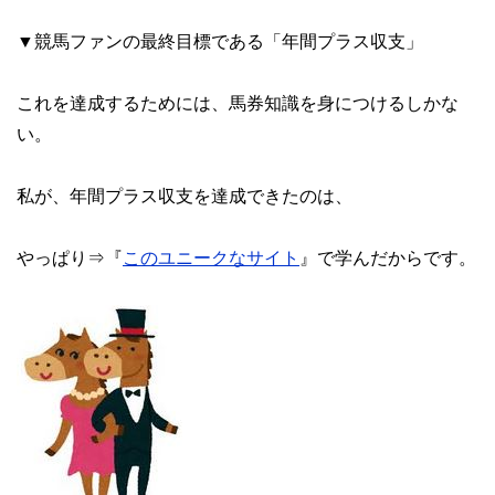
▼競馬ファンの最終目標である「年間プラス収支」
これを達成するためには、馬券知識を身につけるしかな
い。
私が、年間プラス収支を達成できたのは、
やっぱり⇒『
このユニークなサイト
』で学んだからです。