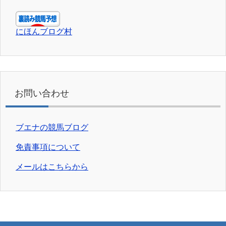
にほんブログ村
お問い合わせ
ブエナの競馬ブログ
免責事項について
メールはこちらから