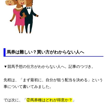
馬券は難しい？買い方がわからない人へ
▼競馬予想の仕方がわからない人へ。記事のつづき。
先程は、「まず最初に、自分が狙う配当を決める」という
事について書いてみました。
では次に、「
②馬券種はどれが得意か？
」