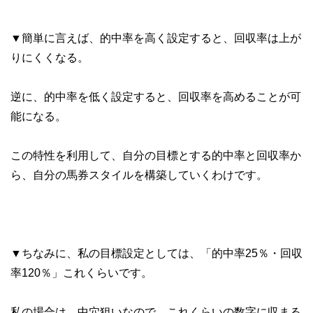
▼簡単に言えば、的中率を高く設定すると、回収率は上が
りにくくなる。
逆に、的中率を低く設定すると、回収率を高めることが可
能になる。
この特性を利用して、自分の目標とする的中率と回収率か
ら、自分の馬券スタイルを構築していくわけです。
▼ちなみに、私の目標設定としては、「的中率25％・回収
率120％」これくらいです。
私の場合は、中穴狙いなので、これくらいの数字に収まる