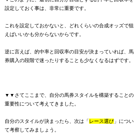
設定しておく事は、非常に重要です。
これを設定しておかないと、どれくらいの合成オッズで狙
えばいいかも分からないからです。
逆に言えば、的中率と回収率の目安が決まっていれば、馬
券購入の段階で迷ったりすることも少なくなるはずです。
▼▼さてここまで、自分の馬券スタイルを構築することの
重要性について考えてきました。
自分のスタイルが決まったら、次は「
レース選び
」につい
て考察してみましょう。