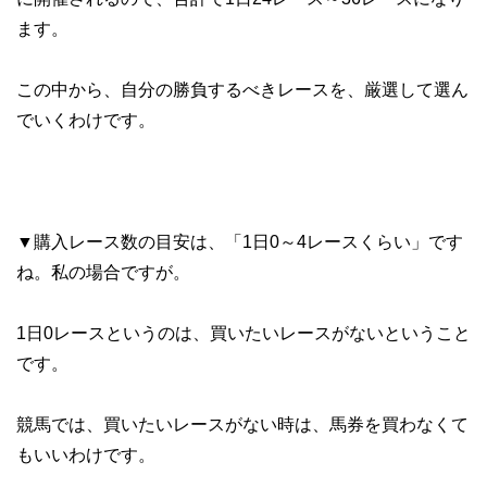
ます。
この中から、自分の勝負するべきレースを、厳選して選ん
でいくわけです。
▼購入レース数の目安は、「1日0～4レースくらい」です
ね。私の場合ですが。
1日0レースというのは、買いたいレースがないということ
です。
競馬では、買いたいレースがない時は、馬券を買わなくて
もいいわけです。