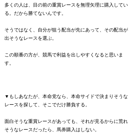
多くの人は、目の前の重賞レースを無理矢理に購入してい
る。だから勝てないんです。
そうではなく、自分が狙う配当が先にあって、その配当が
出そうなレースを選ぶ。
この順番の方が、競馬で利益を出しやすくなると思いま
す。
▼もしあなたが、本命党なら、本命サイドで決まりそうな
レースを探して、そこでだけ勝負する。
面白そうな重賞レースがあっても、それが見るからに荒れ
そうなレースだったら、馬券購入はしない。