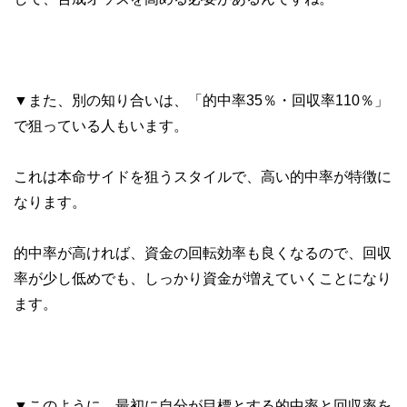
▼また、別の知り合いは、「的中率35％・回収率110％」
で狙っている人もいます。
これは本命サイドを狙うスタイルで、高い的中率が特徴に
なります。
的中率が高ければ、資金の回転効率も良くなるので、回収
率が少し低めでも、しっかり資金が増えていくことになり
ます。
▼このように、最初に自分が目標とする的中率と回収率を