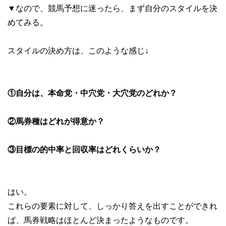
▼なので、競馬予想に迷ったら、まず自分のスタイルを決
めてみる。
スタイルの決め方は、このような感じ↓
①自分は、本命党・中穴党・大穴党のどれか？
②馬券種はどれが得意か？
③目標の的中率と回収率はどれくらいか？
はい。
これらの要素に対して、しっかり答えを出すことができれ
ば、馬券戦略はほとんど決まったようなものです。