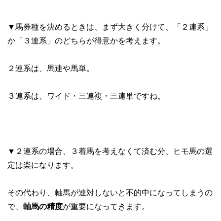
▼馬券種を決めるときは、まず大きく分けて、「２連系」
か「３連系」のどちらが得意かを考えます。
２連系は、馬連や馬単。
３連系は、ワイド・三連複・三連単ですね。
▼２連系の場合、３着馬を考えなくて済む分、ヒモ馬の選
定は楽になります。
その代わり、軸馬が連対しないと不的中になってしまうの
で、
軸馬の精度
が重要になってきます。