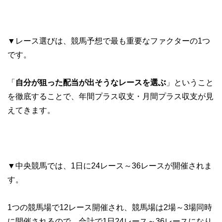
▼レース選びは、競馬予想で最も重要なファクターの1つ
です。
「
自分が狙った配当が出そうなレースを選ぶ
」ということ
を徹底することで、年間プラス収支・月間プラス収支が見
えてきます。
▼中央競馬では、1日に24レース～36レースが開催されま
す。
1つの競馬場で12レース開催され、競馬場は2場～3場同時
に開催されるので、合計で1日24レース～36レースになり