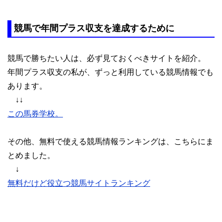
競馬で年間プラス収支を達成するために
競馬で勝ちたい人は、必ず見ておくべきサイトを紹介。
年間プラス収支の私が、ずっと利用している競馬情報でも
あります。
↓↓
この馬券学校。
その他、無料で使える競馬情報ランキングは、こちらにま
とめました。
↓
無料だけど役立つ競馬サイトランキング