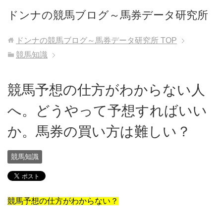
ドンナの競馬ブログ～馬券データ研究所
ドンナの競馬ブログ～馬券データ研究所
TOP
競馬知識
競馬予想の仕方がわからない人
へ。どうやって予想すればいい
か。馬券の買い方は難しい？
競馬知識
競馬予想の仕方がわからない？