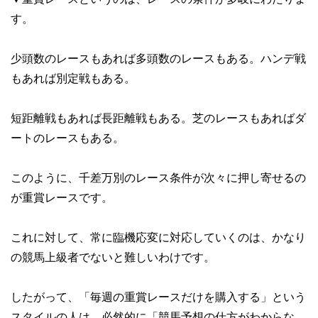
す。
少頭数のレースもあれば多頭数のレースもある。ハンデ戦
もあれば別定戦もある。
短距離戦もあれば長距離戦もある。芝のレースもあればダ
ートのレースもある。
このように、千差万別のレース条件が次々に押し寄せるの
が重賞レースです。
これに対して、常に臨機応変に対応していくのは、かなり
の競馬上級者でないと難しいわけです。
したがって、「毎週の重賞レースだけを購入する」という
スタイルの人は、必然的に「競馬予想の仕方がわからな