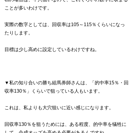
ことが多いわけです。
実際の数字としては、回収率は105～115％くらいになっ
たりします。
目標は少し高めに設定しているわけですね。
▼私の知り合いの勝ち組馬券師さんは、「的中率15％・回
収率130％」くらいで狙っている人もいます。
これは、私よりも大穴狙いに近い感じになります。
回収率130％を狙うためには、ある程度、的中率を犠牲に
して、合成オッズを高める必要があるんですね。