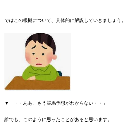
ではこの根拠について、具体的に解説していきましょう。
▼「・・ああ。もう競馬予想がわからない・・」
誰でも、このように思ったことがあると思います。