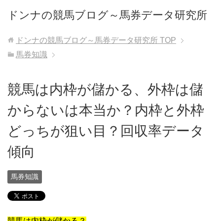
ドンナの競馬ブログ～馬券データ研究所
ドンナの競馬ブログ～馬券データ研究所
TOP
馬券知識
競馬は内枠が儲かる、外枠は儲
からないは本当か？内枠と外枠
どっちが狙い目？回収率データ
傾向
馬券知識
競馬は内枠が儲かる？