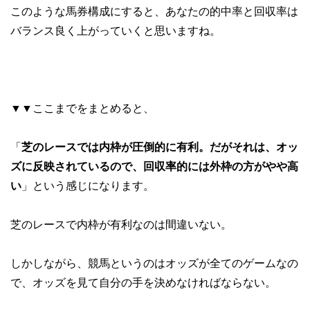
このような馬券構成にすると、あなたの的中率と回収率は
バランス良く上がっていくと思いますね。
▼▼ここまでをまとめると、
「
芝のレースでは内枠が圧倒的に有利。だがそれは、オッ
ズに反映されているので、回収率的には外枠の方がやや高
い
」という感じになります。
芝のレースで内枠が有利なのは間違いない。
しかしながら、競馬というのはオッズが全てのゲームなの
で、オッズを見て自分の手を決めなければならない。