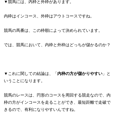
▼競馬には、内枠と外枠があります。
内枠はインコース、外枠はアウトコースですね。
競馬の馬番は、この枠順によって決められています。
では、競馬において、内枠と外枠はどっちが儲かるのか？
▼これに関しての結論は、「
内枠の方が儲かりやすい
」と
いうことになります。
競馬のレースは、円形のコースを周回する競走なので、内
枠の方がインコースを走ることができ、最短距離で走破で
きるので、有利になりやすいんですね。