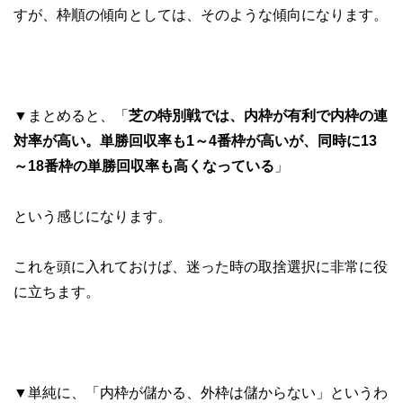
すが、枠順の傾向としては、そのような傾向になります。
▼まとめると、「
芝の特別戦では、内枠が有利で内枠の連
対率が高い。単勝回収率も1～4番枠が高いが、同時に13
～18番枠の単勝回収率も高くなっている
」
という感じになります。
これを頭に入れておけば、迷った時の取捨選択に非常に役
に立ちます。
▼単純に、「内枠が儲かる、外枠は儲からない」というわ