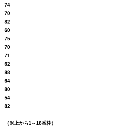
74
70
82
60
75
70
71
62
88
64
80
54
82
（※上から1～18番枠）