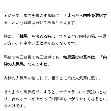
▼従って、馬券を購入する時に、「
迷ったら内枠を選択す
る
」という戦略は有効であると言えます。
特に、「
軸馬
」を決める時は、できるだけ内枠の馬から選
ぶ方が、的中率と回収率が高くなります。
馬連でも三連複でも三連単でも、
軸馬選びの基本は、「内
枠の人気馬」
なんですね。
内枠の人気馬を軸にして、相手ヒモ馬は人気薄に流す。
そのような馬券構成にすると、ナチュラルに中穴狙いとな
り、合成オッズが上がって回収率も上がりやすくなるとい
うわけです。