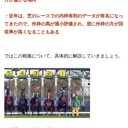
・近年は、芝のレースでの内枠有利のデータが有名になっ
てきたので、外枠の馬が過小評価され、逆に外枠の方が回
収率が高くなることもある
ではこの根拠について、具体的に解説していきましょう。