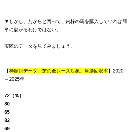
▼しかし、だからと言って、内枠の馬を購入していれば簡
単に儲かるわけではない。
実際のデータを見てみましょう。
【
枠順別データ。芝の全レース対象。単勝回収率
】2020
～2025年
72（％）
80
65
82
69