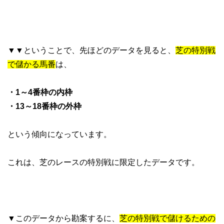
▼▼ということで、先ほどのデータを見ると、
芝の特別戦
で儲かる馬番
は、
・1～4番枠の内枠
・13～18番枠の外枠
という傾向になっています。
これは、芝のレースの特別戦に限定したデータです。
▼このデータから勘案するに、
芝の特別戦で儲けるための