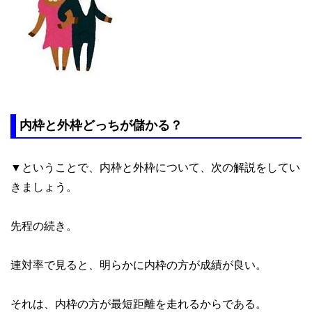
内枠と外枠どっちが儲かる？
▼ということで、内枠と外枠について、次の解説をしてい
きましょう。
先程の続き。
連対率で見ると、明らかに内枠の方が成績が良い。
それは、内枠の方が最短距離を走れるからである。