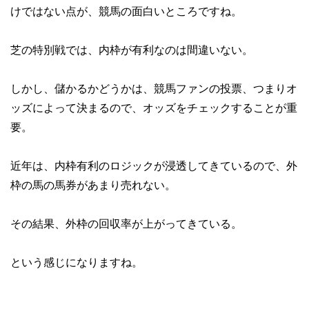
けではない点が、競馬の面白いところですね。
芝の特別戦では、内枠が有利なのは間違いない。
しかし、儲かるかどうかは、競馬ファンの投票、つまりオ
ッズによって決まるので、オッズをチェックすることが重
要。
近年は、内枠有利のロジックが浸透してきているので、外
枠の馬の馬券があまり売れない。
その結果、外枠の回収率が上がってきている。
という感じになりますね。