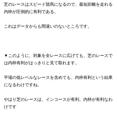
芝のレースはスピード競馬になるので、最短距離を走れる
内枠が圧倒的に有利である。
これはデータからも間違いのないところです。
▼このように、対象を全レースに広げても、芝のレースで
は内枠有利がはっきりと見て取れます。
平場の低レベルなレースを含めても、内枠有利という結果
になるわけですね。
やはり芝のレースは、インコースが有利。内枠が有利なわ
けです