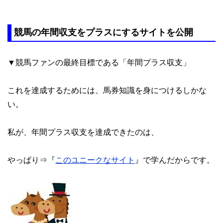
競馬の年間収支をプラスにするサイトを公開
▼競馬ファンの最終目標である「年間プラス収支」
これを達成するためには、馬券知識を身につけるしかな
い。
私が、年間プラス収支を達成できたのは、
やっぱり⇒『
このユニークなサイト
』で学んだからです。