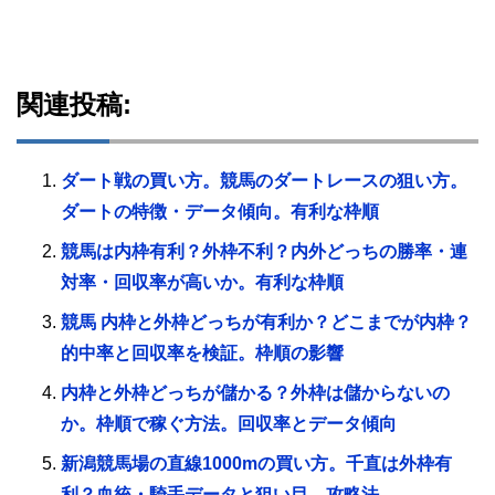
関連投稿:
ダート戦の買い方。競馬のダートレースの狙い方。
ダートの特徴・データ傾向。有利な枠順
競馬は内枠有利？外枠不利？内外どっちの勝率・連
対率・回収率が高いか。有利な枠順
競馬 内枠と外枠どっちが有利か？どこまでが内枠？
的中率と回収率を検証。枠順の影響
内枠と外枠どっちが儲かる？外枠は儲からないの
か。枠順で稼ぐ方法。回収率とデータ傾向
新潟競馬場の直線1000mの買い方。千直は外枠有
利？血統・騎手データと狙い目。攻略法