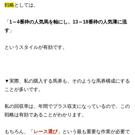
戦略
としては、
「
1～4番枠の人気馬を軸にし、13～18番枠の人気薄に流
す
」
というスタイルが有効です。
▼実際、私の購入する馬券も、そのような馬券構成にする
ことが多いです。
私の回収率は、年間でプラス収支になっているので、この
戦略は有効であることがわかります。
もちろん、「
レース選び
」という最も重要な作業が必要で