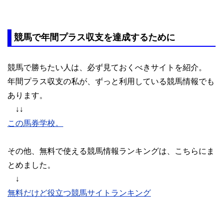
競馬で年間プラス収支を達成するために
競馬で勝ちたい人は、必ず見ておくべきサイトを紹介。
年間プラス収支の私が、ずっと利用している競馬情報でも
あります。
↓↓
この馬券学校。
その他、無料で使える競馬情報ランキングは、こちらにま
とめました。
↓
無料だけど役立つ競馬サイトランキング