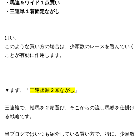
・馬連＆ワイド１点買い
・三連単１着固定ながし
はい。
このような買い方の場合は、少頭数のレースを選んでいく
ことが有効に作用します。
▼まず、「
三連複軸２頭ながし
」
三連複で、軸馬を２頭選び、そこからの流し馬券を仕掛け
る戦略です。
当ブログではいつも紹介している買い方で、特に、少頭数