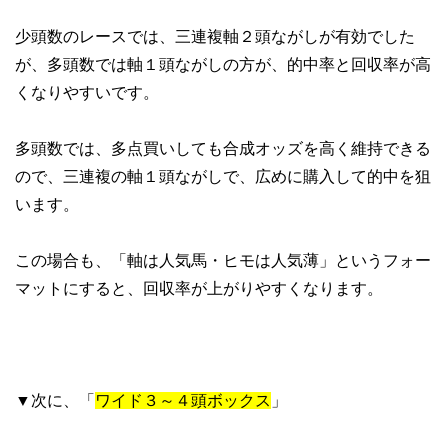
少頭数のレースでは、三連複軸２頭ながしが有効でした
が、多頭数では軸１頭ながしの方が、的中率と回収率が高
くなりやすいです。
多頭数では、多点買いしても合成オッズを高く維持できる
ので、三連複の軸１頭ながしで、広めに購入して的中を狙
います。
この場合も、「軸は人気馬・ヒモは人気薄」というフォー
マットにすると、回収率が上がりやすくなります。
▼次に、「
ワイド３～４頭ボックス
」