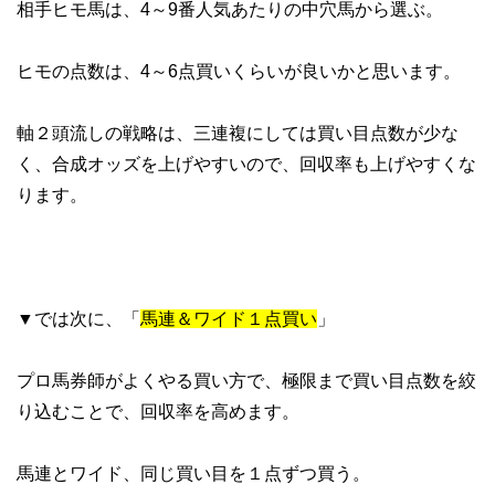
相手ヒモ馬は、4～9番人気あたりの中穴馬から選ぶ。
ヒモの点数は、4～6点買いくらいが良いかと思います。
軸２頭流しの戦略は、三連複にしては買い目点数が少な
く、合成オッズを上げやすいので、回収率も上げやすくな
ります。
▼では次に、「
馬連＆ワイド１点買い
」
プロ馬券師がよくやる買い方で、極限まで買い目点数を絞
り込むことで、回収率を高めます。
馬連とワイド、同じ買い目を１点ずつ買う。