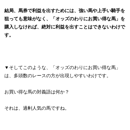
結局、馬券で利益を出すためには、強い馬や上手い騎手を
狙っても意味がなく、「オッズのわりにお買い得な馬」を
購入しなければ、絶対に利益を出すことはできないわけで
す。
▼そしてこのような、「オッズのわりにお買い得な馬」
は、多頭数のレースの方が出現しやすいわけです。
お買い得な馬の対義語は何か？
それは、過剰人気の馬ですね。