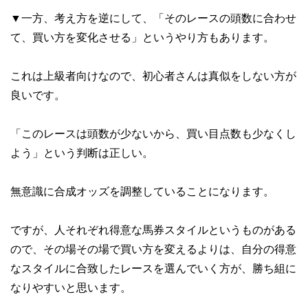
▼一方、考え方を逆にして、「そのレースの頭数に合わせ
て、買い方を変化させる」というやり方もあります。
これは上級者向けなので、初心者さんは真似をしない方が
良いです。
「このレースは頭数が少ないから、買い目点数も少なくし
よう」という判断は正しい。
無意識に合成オッズを調整していることになります。
ですが、人それぞれ得意な馬券スタイルというものがある
ので、その場その場で買い方を変えるよりは、自分の得意
なスタイルに合致したレースを選んでいく方が、勝ち組に
なりやすいと思います。