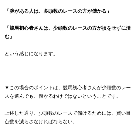
「腕がある人は、多頭数のレースの方が儲かる」
「競馬初心者さんは、少頭数のレースの方が損をせずに済
む」
という感じになります。
▼この場合のポイントは、競馬初心者さんが少頭数のレー
スを選んでも、儲かるわけではないということです。
上述した通り、少頭数のレースで儲けるためには、買い目
点数を減らさなければならない。