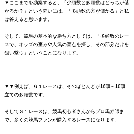
▼ここまでを勘案すると、「少頭数と多頭数はどっちが儲
かるか？」という問いには、「多頭数の方が儲かる」と私
は答えると思います。
そして、競馬の基本的な勝ち方としては、「多頭数のレー
スで、オッズの歪みや人気の盲点を探し、その部分だけを
狙い撃つ」ということになります。
▼▼例えば、Ｇ１レースは、そのほとんどが16頭～18頭
立ての多頭数です。
そしてＧ１レースは、競馬初心者さんからプロ馬券師ま
で、多くの競馬ファンが購入するレースになります。