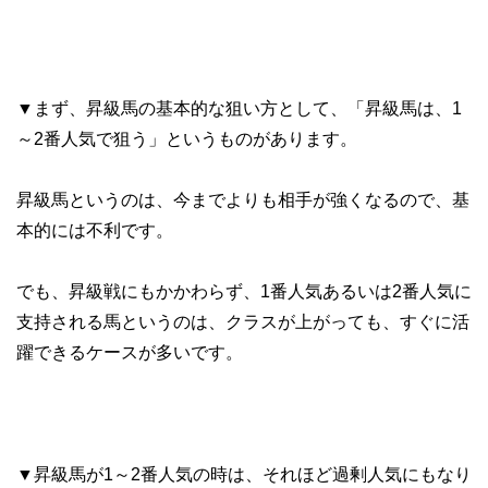
▼まず、昇級馬の基本的な狙い方として、「昇級馬は、1
～2番人気で狙う」というものがあります。
昇級馬というのは、今までよりも相手が強くなるので、基
本的には不利です。
でも、昇級戦にもかかわらず、1番人気あるいは2番人気に
支持される馬というのは、クラスが上がっても、すぐに活
躍できるケースが多いです。
▼昇級馬が1～2番人気の時は、それほど過剰人気にもなり