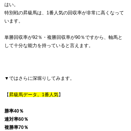
はい。
特別戦の昇級馬は、1番人気の回収率が非常に高くなって
います。
単勝回収率が92％・複勝回収率が90％ですから、軸馬と
して十分な能力を持っていると言えます。
▼ではさらに深堀りしてみます。
【
昇級馬データ。1番人気
】
勝率40％
連対率60％
複勝率70％