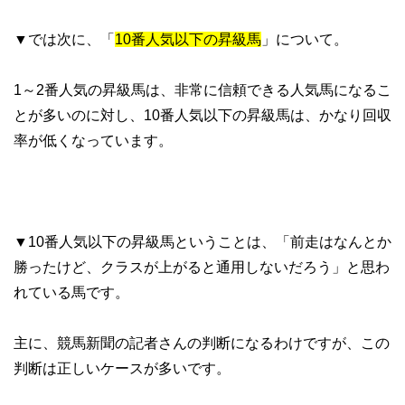
▼では次に、「
10番人気以下の昇級馬
」について。
1～2番人気の昇級馬は、非常に信頼できる人気馬になるこ
とが多いのに対し、10番人気以下の昇級馬は、かなり回収
率が低くなっています。
▼10番人気以下の昇級馬ということは、「前走はなんとか
勝ったけど、クラスが上がると通用しないだろう」と思わ
れている馬です。
主に、競馬新聞の記者さんの判断になるわけですが、この
判断は正しいケースが多いです。