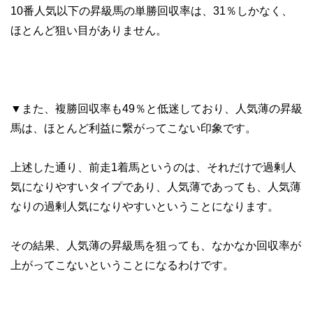
10番人気以下の昇級馬の単勝回収率は、31％しかなく、
ほとんど狙い目がありません。
▼また、複勝回収率も49％と低迷しており、人気薄の昇級
馬は、ほとんど利益に繋がってこない印象です。
上述した通り、前走1着馬というのは、それだけで過剰人
気になりやすいタイプであり、人気薄であっても、人気薄
なりの過剰人気になりやすいということになります。
その結果、人気薄の昇級馬を狙っても、なかなか回収率が
上がってこないということになるわけです。