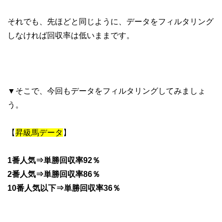
それでも、先ほどと同じように、データをフィルタリング
しなければ回収率は低いままです。
▼そこで、今回もデータをフィルタリングしてみましょ
う。
【
昇級馬データ
】
1番人気⇒単勝回収率92％
2番人気⇒単勝回収率86％
10番人気以下⇒単勝回収率36％