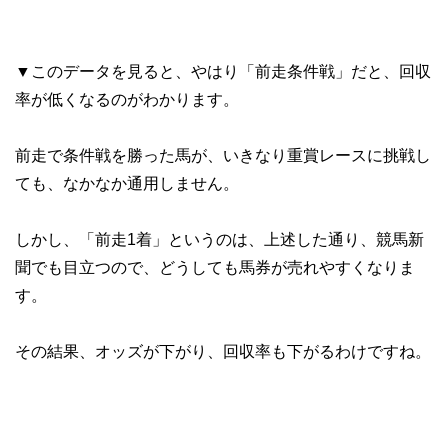
▼このデータを見ると、やはり「前走条件戦」だと、回収
率が低くなるのがわかります。
前走で条件戦を勝った馬が、いきなり重賞レースに挑戦し
ても、なかなか通用しません。
しかし、「前走1着」というのは、上述した通り、競馬新
聞でも目立つので、どうしても馬券が売れやすくなりま
す。
その結果、オッズが下がり、回収率も下がるわけですね。