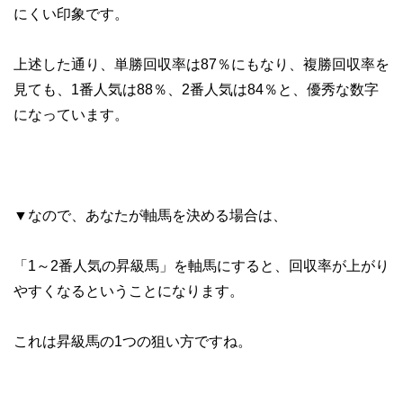
にくい印象です。
上述した通り、単勝回収率は87％にもなり、複勝回収率を
見ても、1番人気は88％、2番人気は84％と、優秀な数字
になっています。
▼なので、あなたが軸馬を決める場合は、
「1～2番人気の昇級馬」を軸馬にすると、回収率が上がり
やすくなるということになります。
これは昇級馬の1つの狙い方ですね。