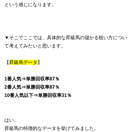
という感じになります。
▼そこでここでは、具体的な昇級馬の儲かる狙い方につい
て考えてみたいと思います。
【
昇級馬データ
】
1番人気⇒単勝回収率87％
2番人気⇒単勝回収率87％
10番人気以下⇒単勝回収率31％
はい。
昇級馬の特徴的なデータを挙げてみました。