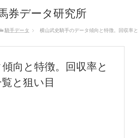
馬券データ研究所
騎手データ
横山武史騎手のデータ傾向と特徴。回収率
タ傾向と特徴。回収率と
一覧と狙い目