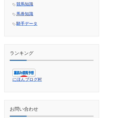
競馬知識
馬券知識
騎手データ
ランキング
にほんブログ村
お問い合わせ