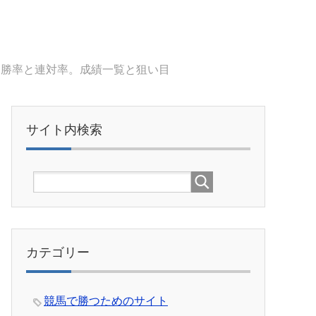
と勝率と連対率。成績一覧と狙い目
サイト内検索
カテゴリー
競馬で勝つためのサイト