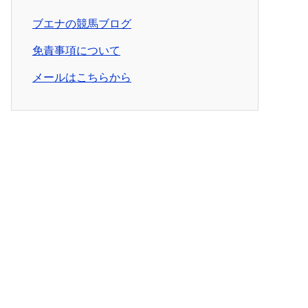
ブエナの競馬ブログ
免責事項について
メールはこちらから