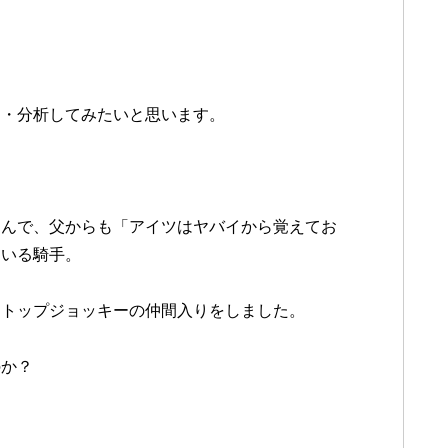
出・分析してみたいと思います。
さんで、父からも「アイツはヤバイから覚えてお
ている騎手。
にトップジョッキーの仲間入りをしました。
のか？