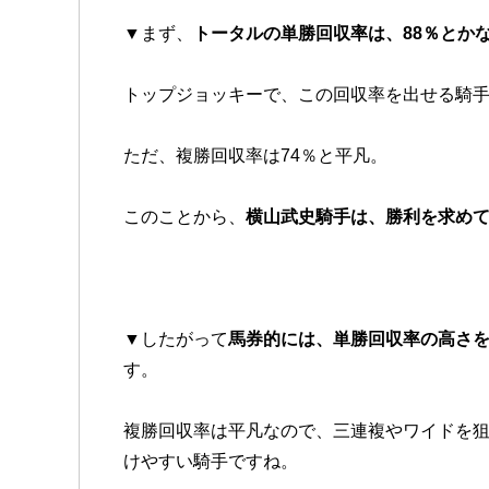
▼まず、
トータルの単勝回収率は、88％とか
トップジョッキーで、この回収率を出せる騎
ただ、複勝回収率は74％と平凡。
このことから、
横山武史騎手は、勝利を求め
▼したがって
馬券的には、単勝回収率の高さを
す。
複勝回収率は平凡なので、三連複やワイドを狙
けやすい騎手ですね。